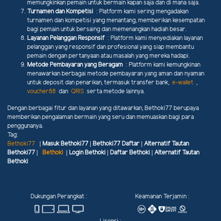
memungkinkan pemain untuk bermain kapan saja dan di mana saja.
Turnamen dan Kompetisi
: Platform kami sering mengadakan
turnamen dan kompetisi yang menantang, memberikan kesempatan
bagi pemain untuk bersaing dan memenangkan hadiah besar.
Layanan Pelanggan Responsif
: Platform kami menyediakan layanan
pelanggan yang responsif dan profesional yang siap membantu
pemain dengan pertanyaan atau masalah yang mereka hadapi.
Metode Pembayaran yang Beragam
: Platform kami kemungkinan
menawarkan berbagai metode pembayaran yang aman dan nyaman
untuk deposit dan penarikan, termasuk transfer bank,
e-wallet
,
voucher88
dan
QRIS
serta metode lainnya.
Dengan berbagai fitur dan layanan yang ditawarkan, Bethoki77 berupaya
memberikan pengalaman bermain yang seru dan memuaskan bagi para
penggunanya.
Tag:
Bethoki77
| Masuk Bethoki77 | Bethoki77 Daftar | Alternatif Tautan
Bethoki77 |
Bethoki
| Login Bethoki | Daftar Bethoki | Alternatif Tautan
Bethoki
Dukungan Perangkat :
Keamanan Terjamin :