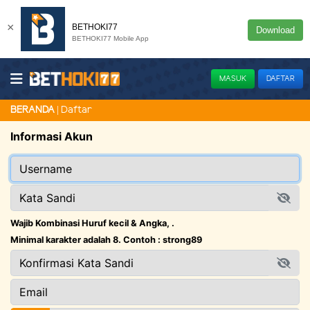
×
BETHOKI77
Download
BETHOKI77 Mobile App
MASUK
DAFTAR
Daftar
BERANDA
Informasi Akun
Wajib Kombinasi Huruf kecil & Angka, .
Minimal karakter adalah 8. Contoh : strong89