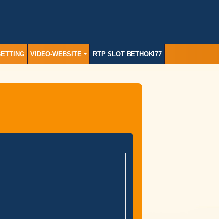
BETTING
VIDEO-WEBSITE
RTP SLOT BETHOKI77